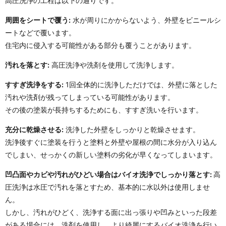
高圧洗浄の工程は以下の通りです。
周囲をシートで覆う:
水が周りにかからないよう、外壁をビニールシ
ートなどで覆います。
住宅内に侵入する可能性がある部分も覆うことがあります。
汚れを落とす:
高圧洗浄や洗剤を使用して洗浄します。
すすぎ洗浄をする:
1回全体的に洗浄しただけでは、外壁に落とした
汚れや洗剤が残ってしまっている可能性があります。
その後の塗装が長持ちするためにも、すすぎ洗いを行います。
充分に乾燥させる:
洗浄した外壁をしっかりと乾燥させます。
洗浄後すぐに塗装を行うと塗料と外壁や屋根の間に水分が入り込ん
でしまい、せっかくの新しい塗料の劣化が早くなってしまいます。
凹凸面やカビや汚れがひどい場合はバイオ洗浄でしっかり落とす:
高
圧洗浄は水圧で汚れを落とすため、基本的に水以外は使用しませ
ん。
しかし、汚れがひどく、洗浄する面に出っ張りや凹みといった段差
がある場合には、洗剤を使用し、より綺麗にするバイオ洗浄を行い