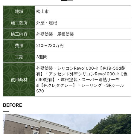
地域
松山市
施工箇所
外壁・屋根
施工内容
外壁塗装・屋根塗装
費用
210〜230万円
工期
3週間
外壁塗装・シリコンRevo1000-ir【色19-50d艶
有】・アクセント外壁シリコンRevo1000-ir【色
使用商材
n90艶有】・屋根塗装・スーパー遮熱サーモ
si【色クレタグレー】・シーリング・SRシール
S70
BEFORE