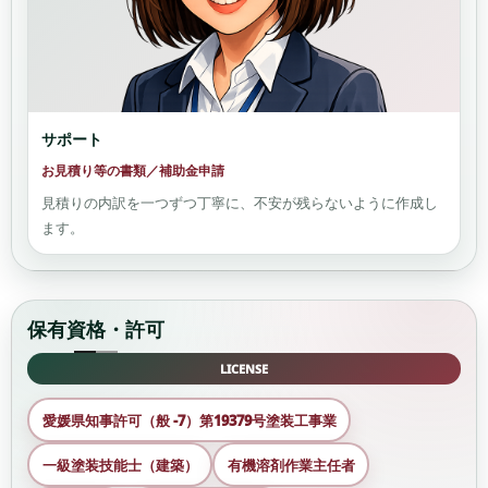
サポート
お見積り等の書類／補助金申請
見積りの内訳を一つずつ丁寧に、不安が残らないように作成し
ます。
保有資格・許可
LICENSE
愛媛県知事許可（般 -7）第19379号塗装工事業
一級塗装技能士（建築）
有機溶剤作業主任者