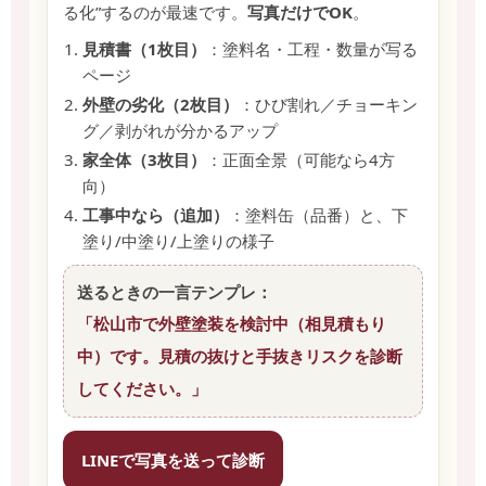
る化”するのが最速です。
写真だけでOK
。
見積書（1枚目）
：塗料名・工程・数量が写る
ページ
外壁の劣化（2枚目）
：ひび割れ／チョーキン
グ／剥がれが分かるアップ
家全体（3枚目）
：正面全景（可能なら4方
向）
工事中なら（追加）
：塗料缶（品番）と、下
塗り/中塗り/上塗りの様子
送るときの一言テンプレ：
「松山市で外壁塗装を検討中（相見積もり
中）です。見積の抜けと手抜きリスクを診断
してください。」
LINEで写真を送って診断