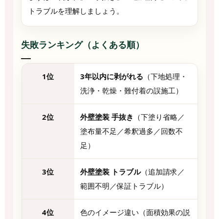
トラブルを理解しましょう。
失敗ランキング（よくある順）
1位
3年以内に剥がれる
（下地処理・
洗浄・乾燥・難付着の誤施工）
2位
外壁塗装 手抜き
（下塗り省略／
塗布量不足／希釈過多／回数不
足）
3位
外壁塗装 トラブル
（追加請求／
範囲不明／保証トラブル）
4位
色のイメージ違い（面積効果の説