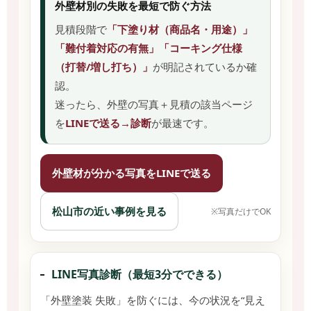
外壁材別の失敗を最短で防ぐ方法
見積段階で
「下塗り材（商品名・用途）」
「難付着対応の有無」「コーキング仕様
（打替/増し打ち）」
が明記されているか確
認。
迷ったら、外壁の写真＋見積の該当ページ
を
LINEで送る→診断
が最速です。
外壁材が分かる写真をLINEで送る
松山市の近い事例を見る
※写真だけでOK
LINE写真診断（最短3分でできる）
「外壁塗装 失敗」を防ぐには、今の状況を“見え