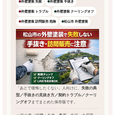
外壁塗装 失敗
外壁塗装 手抜き
外壁塗装 トラブル
外壁塗装 クーリングオフ
外壁塗装 訪問販売 危険
松山市 外壁塗装
「あとで後悔したくない」人向けに、
失敗の典
型／手抜きの見抜き方／契約トラブル／クーリ
ングオフ
までまとめた保存版です。