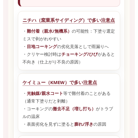
ニチハ（窯業系サイディング）で多い注意点
・
難付着（親水/無機系）
の可能性：下塗り選定
ミスで剥がれやすい
・
目地コーキング
の劣化見落としで雨漏りへ
・クリヤー検討時は
チョーキング/ひび
があると
不向き（仕上がり不良の原因）
ケイミュー（KMEW）で多い注意点
・
光触媒/親水コート
等で難付着のことがある
（通常下塗りだと剥離）
・コーキングの
撤去不足（増し打ち）
がトラブ
ルの温床
・表面劣化を見ずに塗ると
膨れ/浮き
の原因