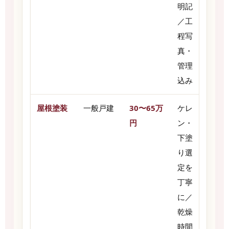
明記
／工
程写
真・
管理
込み
屋根塗装
一般戸建
30〜65万
ケレ
円
ン・
下塗
り選
定を
丁寧
に／
乾燥
時間