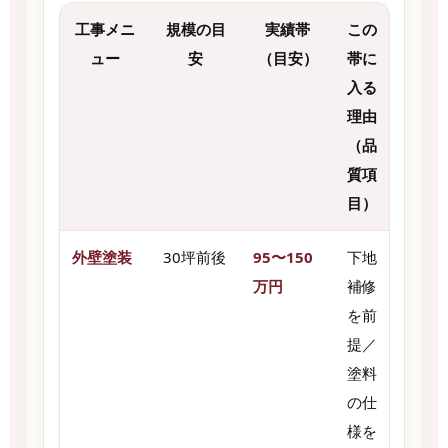
工事メニ
規模の目
実績帯
この
ュー
安
（目安）
帯に
入る
理由
（品
質項
目）
外壁塗装
30坪前後
95〜150
下地
万円
補修
を前
提／
塗料
の仕
様を