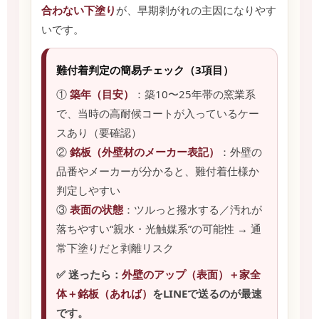
合わない下塗り
が、早期剥がれの主因になりやす
いです。
難付着判定の簡易チェック（3項目）
①
築年（目安）
：築10〜25年帯の窯業系
で、当時の高耐候コートが入っているケー
スあり（要確認）
②
銘板（外壁材のメーカー表記）
：外壁の
品番やメーカーが分かると、難付着仕様か
判定しやすい
③
表面の状態
：ツルっと撥水する／汚れが
落ちやすい“親水・光触媒系”の可能性 → 通
常下塗りだと剥離リスク
✅ 迷ったら：
外壁のアップ（表面）＋家全
体＋銘板（あれば）
をLINEで送るのが最速
です。