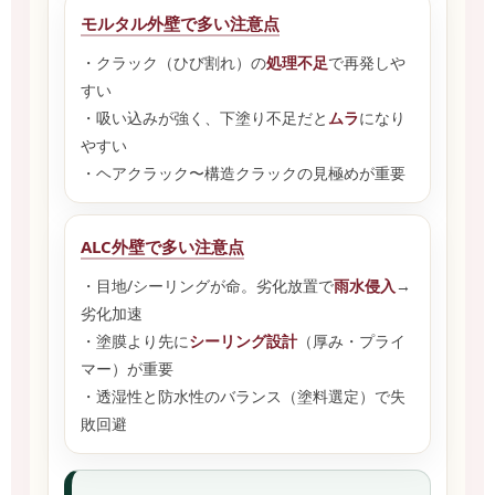
モルタル外壁で多い注意点
・クラック（ひび割れ）の
処理不足
で再発しや
すい
・吸い込みが強く、下塗り不足だと
ムラ
になり
やすい
・ヘアクラック〜構造クラックの見極めが重要
ALC外壁で多い注意点
・目地/シーリングが命。劣化放置で
雨水侵入
→
劣化加速
・塗膜より先に
シーリング設計
（厚み・プライ
マー）が重要
・透湿性と防水性のバランス（塗料選定）で失
敗回避