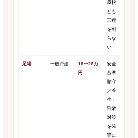
屋根
とも
工程
を削
らな
い
足場
一般戸建
18〜28万
安全
円
基準
順守
／養
生・
飛散
対策
を確
実に