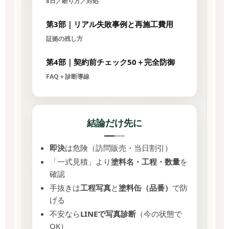
8日／断り方／対処
第3部｜リアル失敗事例と再施工費用
証拠の残し方
第4部｜契約前チェック50＋完全防御
FAQ＋診断導線
結論だけ先に
即決
は危険（訪問販売・当日割引）
「一式見積」より
塗料名・工程・数量
を
確認
手抜きは
工程写真
と
塗料缶（品番）
で防
げる
不安なら
LINEで写真診断
（今の状態で
OK）