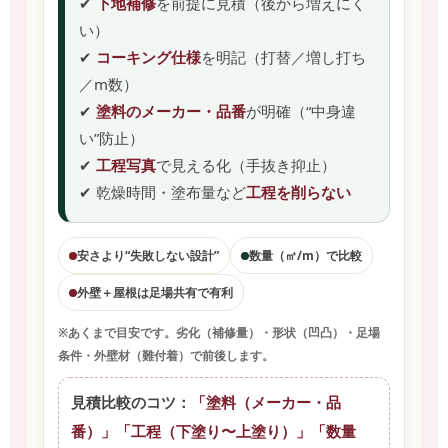
✔
下地補修
を前提に見積（後から増えにく
い）
✔
コーキング仕様
を明記（打替／増し打ち
／m数）
✔
塗料のメーカー・品番
が明確（“中身違
い”防止）
✔
工程写真
で見える化（手抜き抑止）
✔ 乾燥時間・塗布量など
工程を削らない
安さより“失敗しない設計”
数量（㎡/m）で比較
外壁＋屋根は足場共有で有利
※あくまで目安です。劣化（補修量）・形状（凹凸）・足場
条件・外壁材（難付着）で前後します。
見積比較のコツ：
「塗料（メーカー・品
番）」「工程（下塗り〜上塗り）」「数量