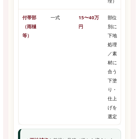
理）
付帯部
一式
15〜40万
部位
（雨樋
円
別に
等）
下地
処理
／素
材に
合う
下塗
り・
仕上
げを
選定