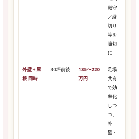
厳守
／縁
切り
等を
適切
に
外壁＋屋
30坪前後
135〜220
足場
根 同時
万円
共有
で効
率化
しつ
つ、
外
壁・