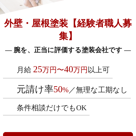
外壁・屋根塗装【経験者職人募
集】
― 腕を、正当に評価する塗装会社です ―
25
40
月給
万円〜
万円
以上可
元請け率
50
%
／無理な工期なし
条件相談だけでもOK