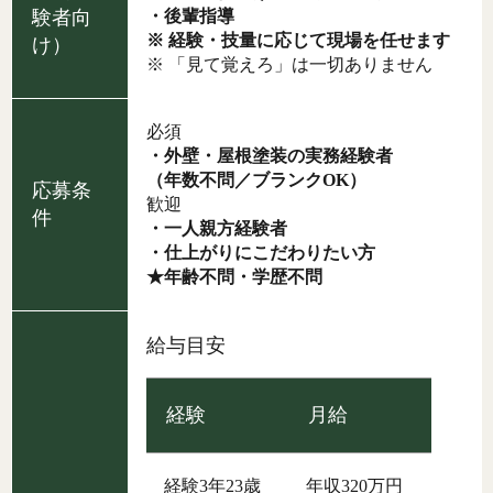
験者向
・後輩指導
※ 経験・技量に応じて現場を任せます
け）
※ 「見て覚えろ」は一切ありません
必須
・外壁・屋根塗装の実務経験者
（年数不問／ブランクOK）
応募条
歓迎
件
・一人親方経験者
・仕上がりにこだわりたい方
★年齢不問・学歴不問
給与目安
経験
月給
経験3年23歳
年収320万円