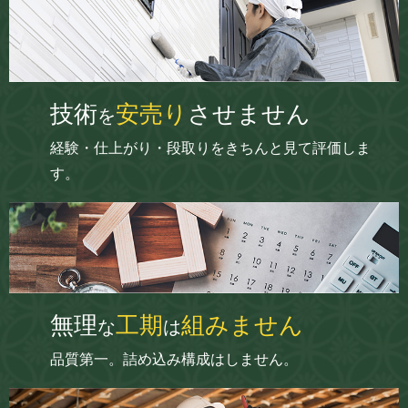
技術
安売り
させません
を
経験・仕上がり・段取りをきちんと見て評価しま
す。
無理
工期
組みません
な
は
品質第一。詰め込み構成はしません。