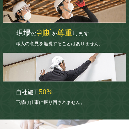
現場
判断
尊重
の
を
します
職人の意見を無視することはありません。
50%
自社施工
下請け仕事に振り回されません。