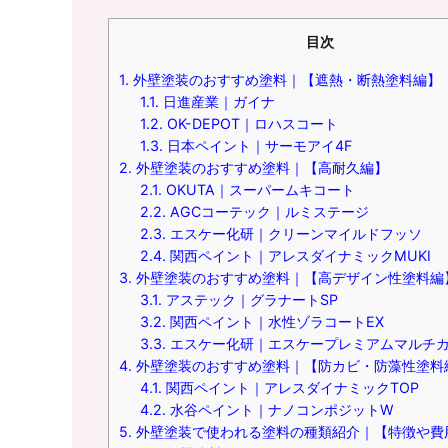
目次
1.
外壁塗装のおすすめ塗料｜【遮熱・断熱塗料編】
1.1.
日進産業｜ガイナ
1.2.
OK-DEPOT｜ロハスコート
1.3.
日本ペイント｜サーモアイ4F
2.
外壁塗装のおすすめ塗料｜【高耐久編】
2.1.
OKUTA｜スーパームキコート
2.2.
AGCコーテック｜ルミステージ
2.3.
エスケー化研｜クリーンマイルドフッソ
2.4.
関西ペイント｜アレスダイナミックMUKI
3.
外壁塗装のおすすめ塗料｜【高デザイン性塗料編
3.1.
アステック｜グラナートSP
3.2.
関西ペイント｜水性ゾラコートEX
3.3.
エスケー化研｜エスケープレミアムマルチ
4.
外壁塗装のおすすめ塗料｜【防カビ・防藻性塗料
4.1.
関西ペイント｜アレスダイナミックTOP
4.2.
水谷ペイント｜ナノコンポジットW
5.
外壁塗装で使われる塗料の種類紹介｜【特徴や費