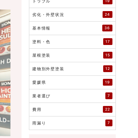
トラブル
19
劣化・外壁状況
24
基本情報
36
塗料・色
17
屋根塗装
15
建物別外壁塗装
12
愛媛県
19
業者選び
7
費用
22
雨漏り
7