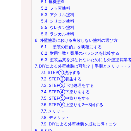
5.1.
無機塗料
5.2.
フッ素塗料
5.3.
アクリル塗料
5.4.
シリコン塗料
5.5.
ウレタン塗料
5.6.
ラジカル塗料
6.
外壁塗装における失敗しない塗料の選び方
6.1.
「塗装の目的」を明確にする
6.2.
耐用年数と費用のバランスを比較する
6.3.
塗装品質を損なわないためにも外壁塗装業
7.
DIYによる外壁塗装は可能？｜手順とメリット・
7.1.
STEP①洗浄する
7.2.
STEP②養生する
7.3.
STEP③下地処理をする
7.4.
STEP④下塗りをする
7.5.
STEP⑤中塗りをする
7.6.
STEP⑥上塗りを2〜3回する
7.7.
メリット
7.8.
デメリット
7.9.
DIYによる外壁塗装を成功に導くコツ
8.
まとめ