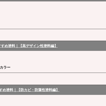
I
すすめ塗料｜【高デザイン性塗料編】
カラー
すめ塗料｜【防カビ・防藻性塗料編】