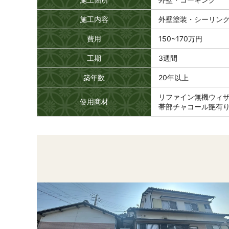
施工内容
外壁塗装・シーリン
費用
150~170万円
工期
3週間
築年数
20年以上
リファイン無機ウィザ
使用商材
帯部チャコール艶有