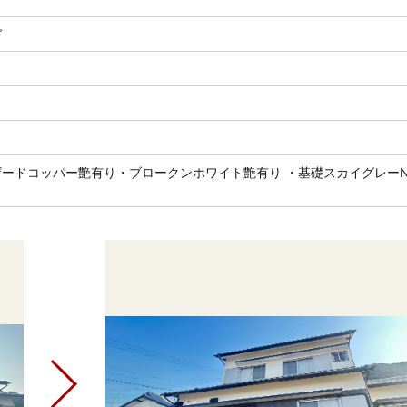
グ
ードコッパー艶有り・ブロークンホワイト艶有り ・基礎スカイグレーNo
り