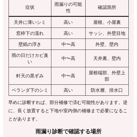
雨漏りの可能
症状
確認箇所
性
天井に薄いシミ
高い
屋根、小屋裏
窓枠下の濡れ
高い
サッシ、外壁目地
壁紙の浮き
中〜高
外壁、壁内
雨の日だけカビ臭
中〜高
天井裏、壁内
い
屋根端部、外壁上
軒天の黒ずみ
中〜高
部
ベランダ下のシミ
高い
防水層、排水口
早めに診断すれば、部分補修で済む可能性があります。逆
に、長く放置すると下地や室内側の補修まで必要になるこ
とがあります。
雨漏り診断で確認する場所