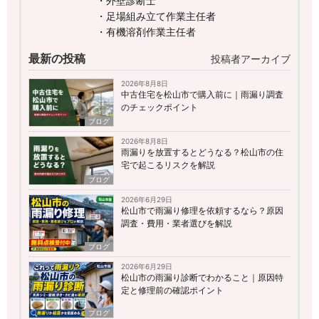
・外壁診断士
・足場組み立て作業主任者
・有機溶剤作業主任者
最新の投稿
投稿者アーカイブ
2026年8月8日
中古住宅を松山市で購入前に｜雨漏り調査
のチェックポイント
ブログ
2026年8月8日
雨漏りを放置するとどうなる？松山市の住
宅で起こるリスクを解説
ブログ
2026年6月29日
松山市で雨漏り修理を依頼するなら？原因
調査・費用・業者選びを解説
ブログ
2026年6月29日
松山市の雨漏り診断でわかること｜原因特
定と修理前の確認ポイント
ブログ