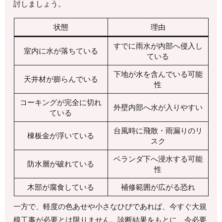
討しましょう。
状態
理由
すでに雨水が内部へ侵入し
室内に水が落ちている
ている
下地が水を含んでいる可能
天井材が膨らんでいる
性
コーキングが完全に切れ
外壁内部へ水が入りやすい
ている
台風時に飛散・雨漏りのリ
棟板金が浮いている
スク
ベランダ下へ浸水する可能
防水層が破れている
性
木部が腐食している
補修範囲が広がる恐れ
一方で、軽度の色あせや小さなひびであれば、今すぐ大規
模工事が必要とは限りません。診断結果をもとに、今必要