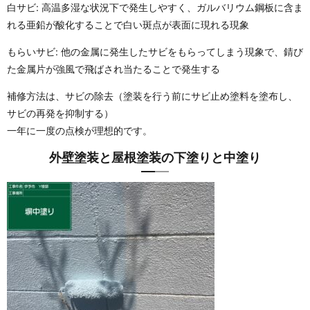
白サビ: 高温多湿な状況下で発生しやすく、ガルバリウム鋼板に含ま
れる亜鉛が酸化することで白い斑点が表面に現れる現象
もらいサビ: 他の金属に発生したサビをもらってしまう現象で、錆び
た金属片が強風で飛ばされ当たることで発生する
補修方法は、サビの除去（塗装を行う前にサビ止め塗料を塗布し、
サビの再発を抑制する）
一年に一度の点検が理想的です。
外壁塗装と屋根塗装の下塗りと中塗り