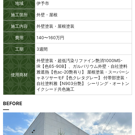
地域
伊予市
施工箇所
外壁・屋根
施工内容
外壁塗装・屋根塗装
費用
140〜160万円
工期
3週間
外壁塗装・超低汚染リファイン艶消1000MS-
IR【色65-90B】、ガルバリウム外壁・自社塗料
雅遮熱【色sc-20艶有り】 屋根塗装・スーパーシ
使用商材
ャネツサーモF【色クレタグレー】 付帯部塗装・
自社塗料雅【N903分艶】 シーリング・オートン
イクシード共色施工
BEFORE