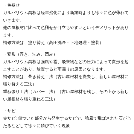
・色褪せ
ガルバリウム鋼板は経年劣化により新築時よりも徐々に色が薄れて
いきます。
他の屋根材に比べて色褪せが目立ちやすいというデメリットがあり
ます。
補修方法は、塗り替え（高圧洗浄・下地処理・塗装）
・変形（浮き、沈み、凹み）
ガルバリウム鋼板は強風や雹、飛来物などの圧力によって変形を起
こすことがあり、放置すると雨漏りの原因となります。
補修方法は、葺き替え工法（古い屋根材を撤去し、新しい屋根材に
張り替える工法）
重ね張り工法（カバー工法）（古い屋根材を残し、その上から新し
い屋根材を張り重ねる工法）
・サビ
赤サビ: 傷ついた部分から発生するサビで、強風で飛ばされた石が当
たるなどして徐々に錆びていく現象