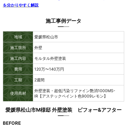
を分かりやすく解説
施工事例データ
地域
愛媛県松山市
施工箇所
外壁
施工内容
モルタル外壁塗装
費用
120万〜140万円
工期
2週間
外壁塗装・超低汚染リファイン艶消1000MS-
使用商材
IR【アステックペイント色9009レモン】
愛媛県松山市M様邸 外壁塗装 ビフォー&アフター
BEFORE