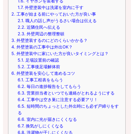
1.6.
イヤホンを装着する
1.7.
外壁塗装中は洗濯を室内に干す
2.
工事が始まる前にやっておいた方が良い事
2.1.
職人の話し声がうるさい場合は伝える
2.2.
近隣住民へ伝える
2.3.
外壁周辺の整理整頓
3.
外壁塗装するのにどのくらいかかる？
4.
外壁塗装の工事中は外出OK？
5.
外壁塗装中に家にいた方が良いタイミングとは？
5.1.
足場設置前の確認
5.2.
工事後足場解体前
6.
外壁塗装を安心して進めるコツ
6.1.
工事工程表をもらう
6.2.
毎日の進捗報告をしてもらう
6.3.
営業担当者といつでも連絡がとれるようにする
6.4.
工事中は空き巣に注意する必要アリ！
6.5.
短時間のちょっとした外出時にも必ず戸締りをす
る
6.6.
室内に光が届きにくくなる
6.7.
換気がしにくくなる
6.8.
洗濯物が干しにくくなる