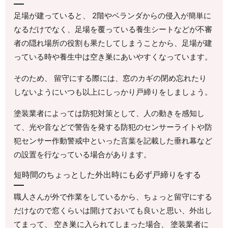
足場が建っていると、 2階やベランダからの侵入が簡単に
なるだけでなく、足場を覆っている養生シートなどが不審
者の隠れ場所の役割も果たしてしまうことから、足場が建
っている時や養生中は空き巣にあいやすくなっています。
そのため、 留守にする際には、窓のカギの閉め忘れたり
しないようにいつも以上にしっかり戸締りをしましょう。
塗装業者によっては防犯対策として、人の動きを感知し
て、光や音などで警告を発する防犯のセンサーライトや防
犯センサー作動警戒中といった言葉を記載した垂れ幕など
の設置を行なっている場合があります。
短時間のちょっとした外出時にも必ず戸締りをする
職人さんが外で作業をしているから、ちょっと留守にする
だけなので窓くらいは開けておいても良いと思い、外出し
てまって、 空き巣に入られてしまった場合、 塗装業者に