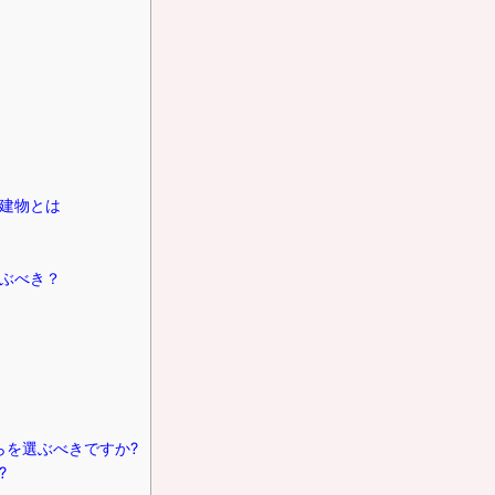
る建物とは
選ぶべき？
らを選ぶべきですか?
?