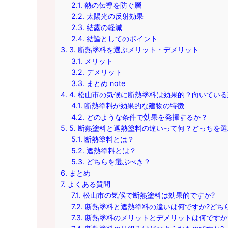
2.1.
熱の伝導を防ぐ層
2.2.
太陽光の反射効果
2.3.
結露の軽減
2.4.
結論としてのポイント
3.
3. 断熱塗料を選ぶメリット・デメリット
3.1.
メリット
3.2.
デメリット
3.3.
まとめ note
4.
4. 松山市の気候に断熱塗料は効果的？向いてい
4.1.
断熱塗料が効果的な建物の特徴
4.2.
どのような条件で効果を発揮するか？
5.
5. 断熱塗料と遮熱塗料の違いって何？どっちを
5.1.
断熱塗料とは？
5.2.
遮熱塗料とは？
5.3.
どちらを選ぶべき？
6.
まとめ
7.
よくある質問
7.1.
松山市の気候で断熱塗料は効果的ですか?
7.2.
断熱塗料と遮熱塗料の違いは何ですか?どち
7.3.
断熱塗料のメリットとデメリットは何ですか