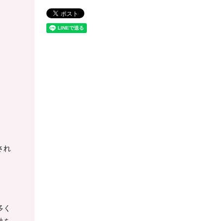
され
多く