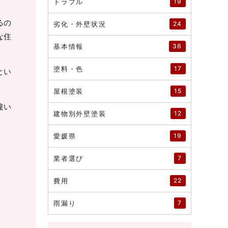
トラブル
19
るの
劣化・外壁状況
24
な住
基本情報
36
塗料・色
17
とい
屋根塗装
15
違い
建物別外壁塗装
12
愛媛県
19
業者選び
7
費用
22
雨漏り
7