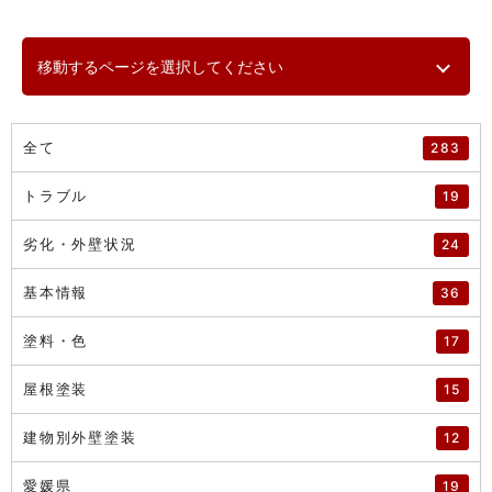
移動するページを選択してください
全て
283
トラブル
19
劣化・外壁状況
24
基本情報
36
塗料・色
17
屋根塗装
15
建物別外壁塗装
12
愛媛県
19