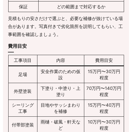
保証
どの範囲まで対応するか
見積もりの安さだけで選ぶと、必要な補修が抜けている場
合があります。写真付きで劣化箇所を説明してもらい、工
事範囲を確認しましょう。
費用目安
工事項目
内容
費用目安
安全作業のための仮
15万円〜30万円
足場
設
程度
下塗り・中塗り・上
70万円〜140万円
外壁塗装
塗り
程度
シーリング
目地やサッシまわり
15万円〜40万円
工事
を補修
程度
雨樋・破風・軒天な
10万円〜30万円
付帯部塗装
ど
程度