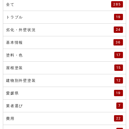
全て
285
トラブル
19
劣化・外壁状況
24
基本情報
36
塗料・色
17
屋根塗装
15
建物別外壁塗装
12
愛媛県
19
業者選び
7
費用
22