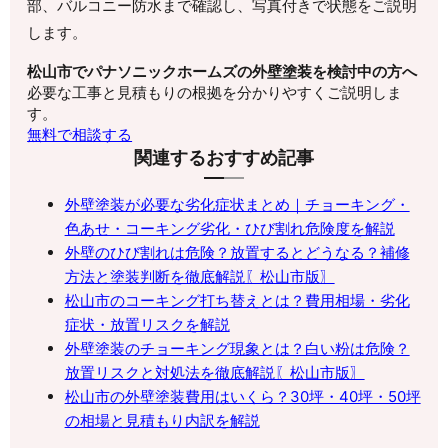
部、バルコニー防水まで確認し、写真付きで状態をご説明
します。
松山市でパナソニックホームズの外壁塗装を検討中の方へ
必要な工事と見積もりの根拠を分かりやすくご説明しま
す。
無料で相談する
関連するおすすめ記事
外壁塗装が必要な劣化症状まとめ｜チョーキング・
色あせ・コーキング劣化・ひび割れ危険度を解説
外壁のひび割れは危険？放置するとどうなる？補修
方法と塗装判断を徹底解説〖松山市版〗
松山市のコーキング打ち替えとは？費用相場・劣化
症状・放置リスクを解説
外壁塗装のチョーキング現象とは？白い粉は危険？
放置リスクと対処法を徹底解説〖松山市版〗
松山市の外壁塗装費用はいくら？30坪・40坪・50坪
の相場と見積もり内訳を解説