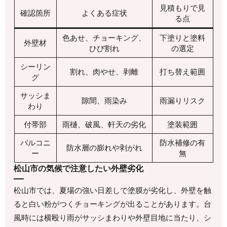
見積もりで見
確認箇所
よくある症状
る点
色あせ、チョーキング、
下塗りと塗料
外壁材
ひび割れ
の選定
シーリン
割れ、肉やせ、剥離
打ち替え範囲
グ
サッシま
隙間、雨染み
雨漏りリスク
わり
付帯部
雨樋、破風、軒天の劣化
塗装範囲
バルコニ
防水補修の有
防水層の膨れや剥がれ
ー
無
松山市の気候で注意したい外壁劣化
松山市では、夏場の強い日差しで塗膜が劣化し、外壁を触
ると白い粉がつくチョーキングが出ることがあります。台
風時には横殴り雨がサッシまわりや外壁目地に当たり、シ