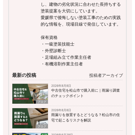
し、建物の劣化状況に合わせた長持ちする
塗装提案を大切にしています。
愛媛県で後悔しない塗装工事のための実践
的な情報を、現場目線で発信しています。
保有資格
・一級塗装技能士
・外壁診断士
・足場組み立て作業主任者
・有機溶剤作業主任者
最新の投稿
投稿者アーカイブ
2026年8月8日
中古住宅を松山市で購入前に｜雨漏り調査
のチェックポイント
ブログ
2026年8月8日
雨漏りを放置するとどうなる？松山市の住
宅で起こるリスクを解説
ブログ
2026年6月29日