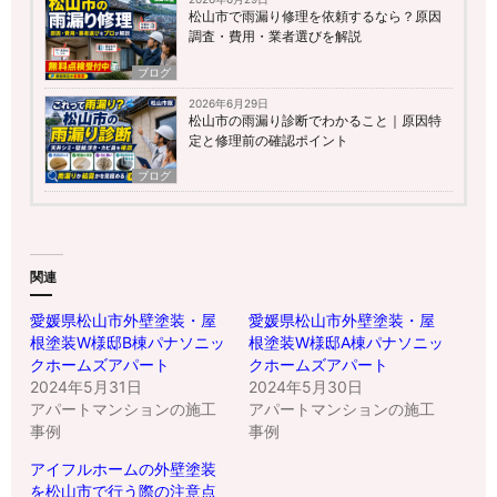
松山市で雨漏り修理を依頼するなら？原因
調査・費用・業者選びを解説
ブログ
2026年6月29日
松山市の雨漏り診断でわかること｜原因特
定と修理前の確認ポイント
ブログ
関連
愛媛県松山市外壁塗装・屋
愛媛県松山市外壁塗装・屋
根塗装W様邸B棟パナソニッ
根塗装W様邸A棟パナソニッ
クホームズアパート
クホームズアパート
2024年5月31日
2024年5月30日
アパートマンションの施工
アパートマンションの施工
事例
事例
アイフルホームの外壁塗装
を松山市で行う際の注意点