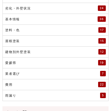
劣化・外壁状況
24
基本情報
36
塗料・色
17
屋根塗装
15
建物別外壁塗装
12
愛媛県
19
業者選び
7
費用
22
雨漏り
5