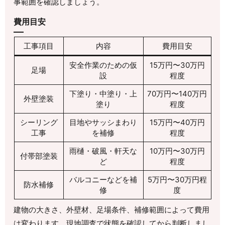
事範囲を確認しましょう。
費用目安
工事項目
内容
費用目安
安全作業のための仮
15万円〜30万円
足場
設
程度
下塗り・中塗り・上
70万円〜140万円
外壁塗装
塗り
程度
シーリング
目地やサッシまわり
15万円〜40万円
工事
を補修
程度
雨樋・破風・軒天な
10万円〜30万円
付帯部塗装
ど
程度
バルコニーなどを補
5万円〜30万円程
防水補修
修
度
建物の大きさ、外壁材、足場条件、補修範囲によって費用
は変わります。現地調査で状態を確認してから判断しまし