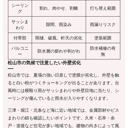
シーリン
割れ、肉やせ、剥離
打ち替え範囲
グ
サッシま
隙間、雨染み
雨漏りリスク
わり
付帯部
雨樋、破風、軒天の劣化
塗装範囲
バルコニ
防水補修の有
防水層の膨れや剥がれ
ー
無
松山市の気候で注意したい外壁劣化
松山市では、夏場の強い日差しで塗膜が劣化し、外壁を触
ると白い粉がつくチョーキングが出ることがあります。台
風時には横殴り雨がサッシまわりや外壁目地に当たり、シ
ーリングが傷んでいると雨水が入りやすくなります。
三津・堀江・北条など海に近い地域では、金属部材やビス
まわりの錆も確認したいポイントです。久米・石井・余
戸・道後など住宅が多い地域でも、建物の向きによって風