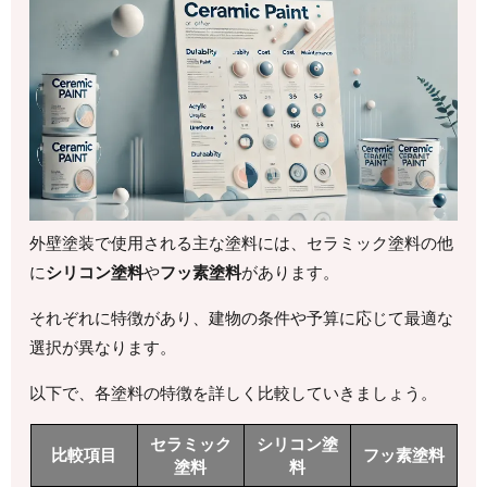
外壁塗装で使用される主な塗料には、セラミック塗料の他
に
シリコン塗料
や
フッ素塗料
があります。
それぞれに特徴があり、建物の条件や予算に応じて最適な
選択が異なります。
以下で、各塗料の特徴を詳しく比較していきましょう。
セラミック
シリコン塗
比較項目
フッ素塗料
塗料
料