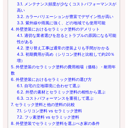
3.1.
メンテナンス頻度が少なくコストパフォーマンスが
高い
3.2.
カラーバリエーションが豊富でデザイン性が高い
3.3.
紫外線や雨風に強く、どの地域でも使用可能
4.
外壁塗装におけるセラミック塗料のデメリット
4.1.
適切な業者選びを怠るとトラブルの原因になる可能
性がある
4.2.
塗り替え工事は通常の塗装よりも手間がかかる
4.3.
初期費用が高め（シリコン塗料と比較して約20％
増）
5.
外壁塗装のセラミック塗料の費用相場（価格）・耐用年
数
6.
外壁塗装におけるセラミック塗料の選び方
6.1.
自宅の立地環境に合わせて選ぶ
6.2.
外壁の素材とセラミック塗料の相性から選ぶ
6.3.
コストパフォーマンスを重視して選ぶ
7.
セラミック塗料と他の塗料の比較
7.1.
シリコン塗料 vs セラミック塗料
7.2.
フッ素塗料 vs セラミック塗料
8.
外壁塗装でセラミック塗料を選ぶべき家の条件