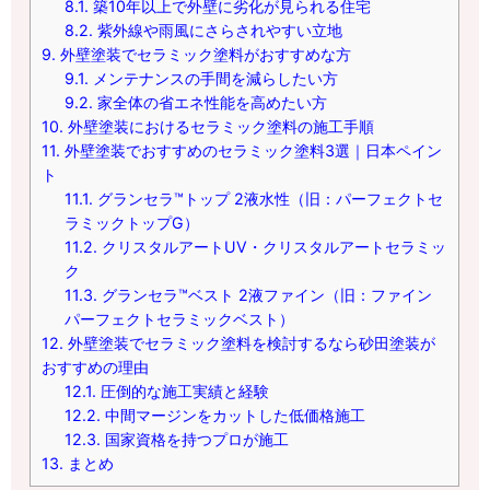
8.1.
築10年以上で外壁に劣化が見られる住宅
8.2.
紫外線や雨風にさらされやすい立地
9.
外壁塗装でセラミック塗料がおすすめな方
9.1.
メンテナンスの手間を減らしたい方
9.2.
家全体の省エネ性能を高めたい方
10.
外壁塗装におけるセラミック塗料の施工手順
11.
外壁塗装でおすすめのセラミック塗料3選｜日本ペイン
ト
11.1.
グランセラ™トップ 2液水性（旧：パーフェクトセ
ラミックトップG）
11.2.
クリスタルアートUV・クリスタルアートセラミッ
ク
11.3.
グランセラ™ベスト 2液ファイン（旧：ファイン
パーフェクトセラミックベスト）
12.
外壁塗装でセラミック塗料を検討するなら砂田塗装が
おすすめの理由
12.1.
圧倒的な施工実績と経験
12.2.
中間マージンをカットした低価格施工
12.3.
国家資格を持つプロが施工
13.
まとめ