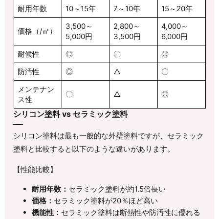
耐用年数
10～15年
7～10年
15～20年
3,500～
2,800～
4,000～
価格（/㎡）
5,000円
3,500円
6,000円
耐候性
◎
〇
◎
防汚性
◎
△
〇
メンテナン
〇
△
◎
ス性
シリコン塗料 vs セラミック塗料
シリコン塗料は最も一般的な外壁塗料ですが、セラミック
塗料と比較すると以下のような違いがあります。
【性能比較】
耐用年数：
セラミック塗料が約1.5倍長い
価格：
セラミック塗料が20％ほど高い
機能性：
セラミック塗料は断熱性や防汚性に優れる