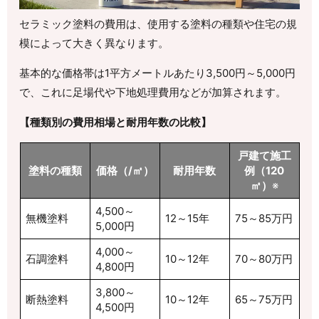
セラミック塗料の費用は、使用する塗料の種類や住宅の規
模によって大きく異なります。
基本的な価格帯は1平方メートルあたり3,500円～5,000円
で、これに足場代や下地処理費用などが加算されます。
【種類別の費用相場と耐用年数の比較】
戸建て施工
塗料の種類
価格（/㎡）
耐用年数
例（120
㎡）
※
4,500～
無機塗料
12～15年
75～85万円
5,000円
4,000～
石調塗料
10～12年
70～80万円
4,800円
3,800～
断熱塗料
10～12年
65～75万円
4,500円