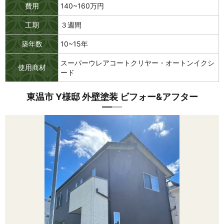
費用
140~160万円
工期
３週間
築年数
10~15年
スーパーウレアコートクリヤー・オートンイクシ
使用商材
ード
東温市 Y様邸 外壁塗装 ビフォー&アフター