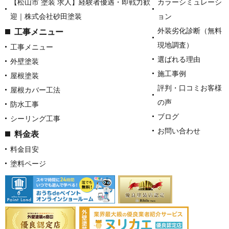
【松山市 塗装 求人】経験者優遇・即戦力歓
カラーシミュレーシ
迎｜株式会社砂田塗装
ョン
外装劣化診断（無料
工事メニュー
現地調査）
工事メニュー
選ばれる理由
外壁塗装
施工事例
屋根塗装
評判・口コミお客様
屋根カバー工法
の声
防水工事
ブログ
シーリング工事
お問い合わせ
料金表
料金目安
塗料ページ