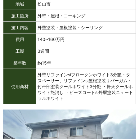
地域
松山市
施工箇所
外壁・屋根・コーキング
施工内容
外壁塗装・屋根塗装・シーリング
費用
140~160万円
工期
3週間
築年数
約15年
外壁リファインsiブロークンホワイト3分艶・タ
スペーサー、リファインsi屋根塗装リバーガム・
使用商材
付帯部塗装クールホワイト3分艶 ・軒天クールホ
ワイト艶消し ・ビーズコートsi外塀塗装ニュート
ラルホワイト