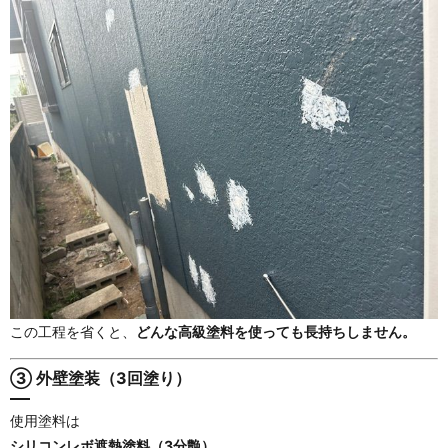
この工程を省くと、
どんな高級塗料を使っても長持ちしません。
③ 外壁塗装（3回塗り）
使用塗料は
シリコンレボ遮熱塗料（3分艶）