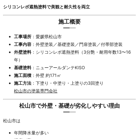
シリコンレボ遮熱塗料で美観と耐久性を両立
施工概要
工事場所
：愛媛県松山市
工事内容
：外壁塗装／基礎塗装／門扉塗装／付帯部塗装
外壁塗料
：シリコンレボ遮熱塗料（3分艶・耐用年数13〜16
年）
基礎塗料
：ニューアールダンテKISO
施工面積
：外壁 約171㎡
施工方法
：下塗り・中塗り・上塗りの3回塗り
松山市の塗装専門会社
松山市で外壁・基礎が劣化しやすい理由
松山市は
年間降水量が多い