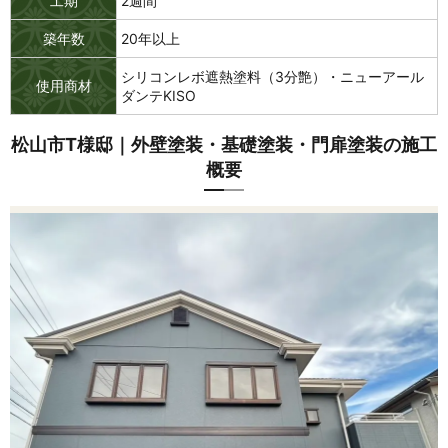
工期
2週間
築年数
20年以上
シリコンレボ遮熱塗料（3分艶）・ニューアール
使用商材
ダンテKISO
松山市T様邸｜外壁塗装・基礎塗装・門扉塗装の施工
概要