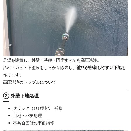
足場を設置し、外壁・基礎・門扉すべてを高圧洗浄。
汚れ・カビ・旧塗膜をしっかり除去し、
塗料が密着しやすい下地
を
作ります。
高圧洗浄のトラブルについて
② 外壁下地処理
クラック（ひび割れ）補修
目地・パテ処理
不具合箇所の事前補修