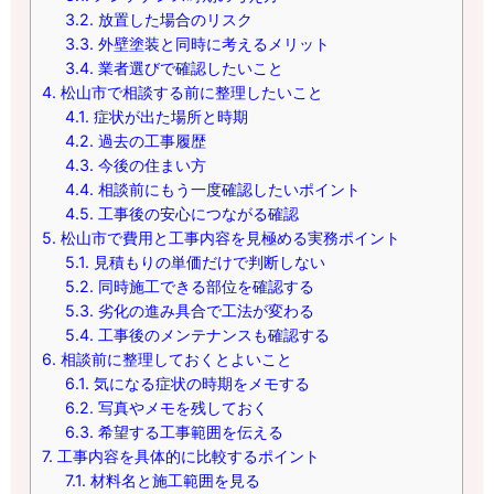
3.2.
放置した場合のリスク
3.3.
外壁塗装と同時に考えるメリット
3.4.
業者選びで確認したいこと
4.
松山市で相談する前に整理したいこと
4.1.
症状が出た場所と時期
4.2.
過去の工事履歴
4.3.
今後の住まい方
4.4.
相談前にもう一度確認したいポイント
4.5.
工事後の安心につながる確認
5.
松山市で費用と工事内容を見極める実務ポイント
5.1.
見積もりの単価だけで判断しない
5.2.
同時施工できる部位を確認する
5.3.
劣化の進み具合で工法が変わる
5.4.
工事後のメンテナンスも確認する
6.
相談前に整理しておくとよいこと
6.1.
気になる症状の時期をメモする
6.2.
写真やメモを残しておく
6.3.
希望する工事範囲を伝える
7.
工事内容を具体的に比較するポイント
7.1.
材料名と施工範囲を見る