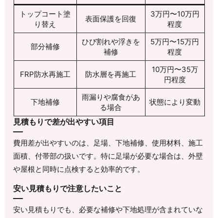
トップコート塗
3万円〜10万円
表面保護を回復
り替え
程度
ひび割れや浮きを
5万円〜15万円
部分補修
補修
程度
10万円〜35万
FRP防水再施工
防水層を再施工
円程度
雨漏りや腐食があ
下地補修
状態により変動
る場合
見積もりで差が出やすい項目
費用差が出やすいのは、足場、下地補修、使用材料、施工
面積、付帯部の扱いです。特に足場が必要な場合は、外壁
や屋根と同時に点検すると効率的です。
安い見積もりで注意したいこと
安い見積もりでも、必要な補修や下地処理が含まれていな