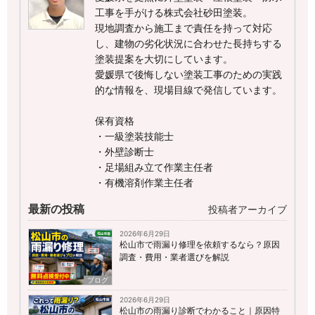
工事を手がける株式会社砂田塗装。
現地調査から施工まで責任を持って対応
し、建物の劣化状況に合わせた長持ちする
塗装提案を大切にしています。
愛媛県で後悔しない塗装工事のための実践
的な情報を、現場目線で発信しています。
保有資格
・一級塗装技能士
・外壁診断士
・足場組み立て作業主任者
・有機溶剤作業主任者
最新の投稿
投稿者アーカイブ
2026年6月29日
松山市で雨漏り修理を依頼するなら？原因
調査・費用・業者選びを解説
ブログ
2026年6月29日
松山市の雨漏り診断でわかること｜原因特