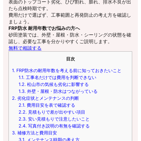
表面のトップコート劣化、ひび割れ、膨れ、排水不良が出
たら点検時期です。
費用だけで選ばず、工事範囲と再発防止の考え方を確認し
ましょう。
FRP防水 耐用年数でお悩みの方へ
砂田塗装では、外壁・屋根・防水・シーリングの状態を確
認し、必要な工事を分かりやすくご説明します。
無料で相談する
目次
1.
FRP防水の耐用年数を考える前に知っておきたいこと
1.1.
工事名だけでは費用を判断できない
1.2.
松山市の気候も劣化に影響する
1.3.
外壁・屋根・防水はつながっている
2.
劣化症状とメンテナンスの判断
2.1.
費用目安を表で確認する
2.2.
見積もりで差が出やすい項目
2.3.
安い見積もりで注意したいこと
2.4.
写真付き説明の有無を確認する
3.
補修方法と費用目安
3.1.
メンテナンス時期の考え方