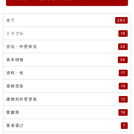
全て
283
トラブル
19
劣化・外壁状況
24
基本情報
36
塗料・色
17
屋根塗装
15
建物別外壁塗装
12
愛媛県
19
業者選び
7