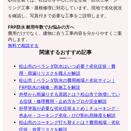
リング工事・屋根修理に対応しています。現地で劣化状況
を確認し、写真付きで必要な工事をご説明します。
FRP防水 耐用年数でお悩みの方へ
費用だけでなく、建物に合う工事内容を分かりやすくご案
内します。
無料で相談する
関連するおすすめ記事
松山市のベランダ防水はいつ必要？劣化症状・費
用・雨漏りリスクを職人が解説
松山市｜ベランダ防水の費用相場と劣化サイン｜
FRP防水の補修・再施工を解説
外壁から雨漏りする原因とは？松山市で急増してい
る症状・修理費用・止め方をプロが完全解説
外壁塗装が必要な劣化症状まとめ｜チョーキング・
色あせ・コーキング劣化・ひび割れ危険度を解説
松山市のコーキング打ち替えとは？費用相場・劣化
症状・放置リスクを解説