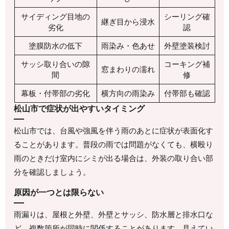
サイディング目地の
シーリング確
継ぎ目から浸水
劣化
認
塗膜防水の低下
雨染み・色あせ
外壁塗装検討
サッシ取り合いの隙
コーキング補
窓まわりの濡れ
間
修
幕板・付帯部の劣化
横方向の雨染み
付帯部も確認
松山市で症状が出やすいタイミング
松山市では、台風や強風を伴う雨のあとに症状が表面化す
ることがあります。普段の雨では問題がなくても、横殴り
雨のときだけ室内にシミが出る場合は、外装の取り合い部
分を確認しましょう。
原因が一つとは限らない
雨漏りは、屋根と外壁、外壁とサッシ、防水層と排水口な
ど、複数箇所が同時に関係することがあります。見えてい