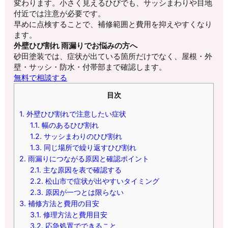
変わります。小さく見えるひびでも、サッシまわりや目地
付近では注意が必要です。
早めに点検することで、補修範囲と費用を抑えやすくなり
ます。
外壁ひび割れ 雨漏りでお悩みの方へ
砂田塗装では、症状が出ている箇所だけでなく、屋根・外
壁・サッシ・防水・付帯部まで確認します。
無料で相談する
目次
1.
外壁ひび割れで注意したい症状
1.1.
幅のあるひび割れ
1.2.
サッシまわりのひび割れ
1.3.
同じ場所で繰り返すひび割れ
2.
雨漏りにつながる原因と確認ポイント
2.1.
主な原因を表で確認する
2.2.
松山市で症状が出やすいタイミング
2.3.
原因が一つとは限らない
3.
補修方法と費用の目安
3.1.
修理方法と費用目安
3.2.
応急処置でできること