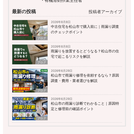
・有機溶剤作業主任者
最新の投稿
投稿者アーカイブ
2026年8月8日
中古住宅を松山市で購入前に｜雨漏り調査
のチェックポイント
ブログ
2026年8月8日
雨漏りを放置するとどうなる？松山市の住
宅で起こるリスクを解説
ブログ
2026年6月29日
松山市で雨漏り修理を依頼するなら？原因
調査・費用・業者選びを解説
ブログ
2026年6月29日
松山市の雨漏り診断でわかること｜原因特
定と修理前の確認ポイント
ブログ