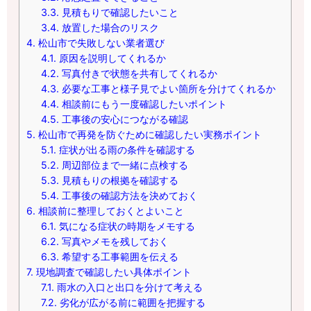
3.3.
見積もりで確認したいこと
3.4.
放置した場合のリスク
4.
松山市で失敗しない業者選び
4.1.
原因を説明してくれるか
4.2.
写真付きで状態を共有してくれるか
4.3.
必要な工事と様子見でよい箇所を分けてくれるか
4.4.
相談前にもう一度確認したいポイント
4.5.
工事後の安心につながる確認
5.
松山市で再発を防ぐために確認したい実務ポイント
5.1.
症状が出る雨の条件を確認する
5.2.
周辺部位まで一緒に点検する
5.3.
見積もりの根拠を確認する
5.4.
工事後の確認方法を決めておく
6.
相談前に整理しておくとよいこと
6.1.
気になる症状の時期をメモする
6.2.
写真やメモを残しておく
6.3.
希望する工事範囲を伝える
7.
現地調査で確認したい具体ポイント
7.1.
雨水の入口と出口を分けて考える
7.2.
劣化が広がる前に範囲を把握する