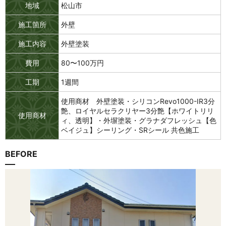
地域
松山市
施工箇所
外壁
施工内容
外壁塗装
費用
80〜100万円
工期
1週間
使用商材 外壁塗装・シリコンRevo1000-IR3分
艶、ロイヤルセラクリヤー3分艶【ホワイトリリ
使用商材
ィ、透明】・外塀塗装・グラナダフレッシュ【色
ベイジュ】シーリング・SRシール 共色施工
BEFORE