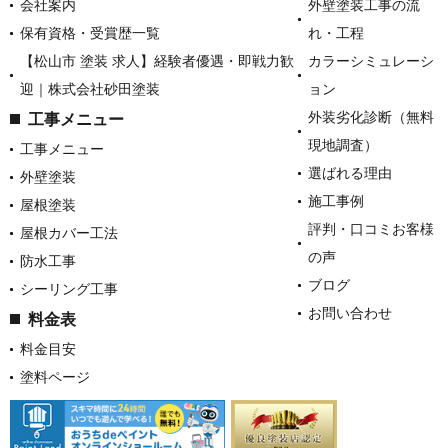
会社案内
外壁塗装工事の流
保有資格・受賞歴一覧
れ・工程
【松山市 塗装 求人】経験者優遇・即戦力歓
カラーシミュレーシ
迎｜株式会社砂田塗装
ョン
外装劣化診断（無料
工事メニュー
現地調査）
工事メニュー
選ばれる理由
外壁塗装
施工事例
屋根塗装
評判・口コミお客様
屋根カバー工法
の声
防水工事
ブログ
シーリング工事
お問い合わせ
料金表
料金目安
塗料ページ