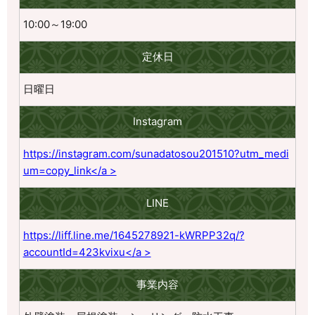
10:00～19:00
定休日
日曜日
Instagram
https://instagram.com/sunadatosou201510?utm_medi
um=copy_link</a >
LINE
https://liff.line.me/1645278921-kWRPP32q/?
accountId=423kvixu</a >
事業内容