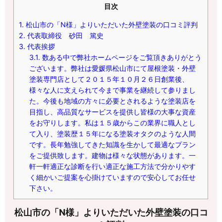
目次
1.
松山市の「N様」よりいただいた外壁塗装の口コミ評判
2.
代表取締役 砂田 篤史
3.
代表挨拶
3.1.
数ある中で弊社ホームページをご覧頂きありがとう
ございます。弊社は愛媛県松山市にて屋根塗装・外壁
塗装専門店として２０１５年１０月２６日創業後、
様々な人に支えられて今まで事業を継続して参りまし
た。今後も地域の方々に必要とされるような塗装店を
目指し、高品質なサービスを提供し皆様の大事な資産
をお守りします。私は１５歳からこの業界に職人とし
て入り、塗装歴１５年になる塗装オタクのような人間
です。長年勉強してきた知識を生かして最適なプラン
をご提供致します。建物は様々な状態があります。一
軒一軒適正な診断を行い適正な施工方法で分かりやす
く細かいご提案を心掛けていますので安心してお任せ
下さい。
松山市の「N様」よりいただいた外壁塗装の口コ