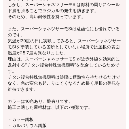
しかし、スーパーシャネツサーモSiは顔料の周りにシール
ド層を張ることでラジカルの発生を防ぎます。
そのため、高い耐候性を持っています。
また、スーパーシャネツサーモSiは遮熱性にも優れている
のです。
気温が29度の日に実験してみると、スーパーシャネツサー
モSiを塗装している箇所としていない場所では屋根の表面
温度が15.7度も異なりました。
理由は、スーパーシャネツサーモSiが近赤外線を効果的に
反射する“チタン複合特殊無機顔料”を配合しているためで
す。
チタン複合特殊無機顔料は塗膜に遮熱性を持たせるだけで
なく、色の変化も起こりにくくなるため長く屋根の美観を
維持できます。
カラーは10色あり、艶有りです。
施工に適した屋根材は、以下の7種類です。
・カラー鋼板
・ガルバリウム鋼版