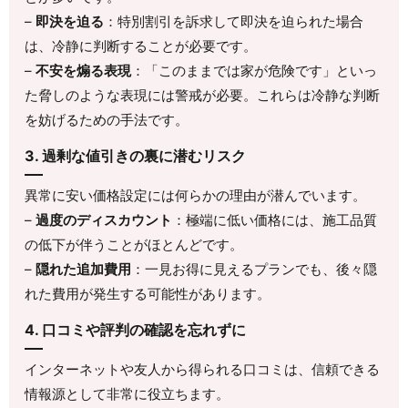
–
即決を迫る
：特別割引を訴求して即決を迫られた場合
は、冷静に判断することが必要です。
–
不安を煽る表現
：「このままでは家が危険です」といっ
た脅しのような表現には警戒が必要。これらは冷静な判断
を妨げるための手法です。
3. 過剰な値引きの裏に潜むリスク
異常に安い価格設定には何らかの理由が潜んでいます。
–
過度のディスカウント
：極端に低い価格には、施工品質
の低下が伴うことがほとんどです。
–
隠れた追加費用
：一見お得に見えるプランでも、後々隠
れた費用が発生する可能性があります。
4. 口コミや評判の確認を忘れずに
インターネットや友人から得られる口コミは、信頼できる
情報源として非常に役立ちます。