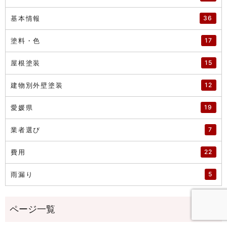
基本情報
36
塗料・色
17
屋根塗装
15
建物別外壁塗装
12
愛媛県
19
業者選び
7
費用
22
雨漏り
5