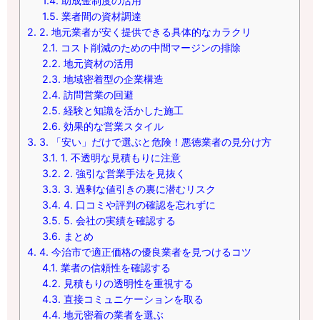
1.4.
助成金制度の活用
1.5.
業者間の資材調達
2.
2. 地元業者が安く提供できる具体的なカラクリ
2.1.
コスト削減のための中間マージンの排除
2.2.
地元資材の活用
2.3.
地域密着型の企業構造
2.4.
訪問営業の回避
2.5.
経験と知識を活かした施工
2.6.
効果的な営業スタイル
3.
3. 「安い」だけで選ぶと危険！悪徳業者の見分け方
3.1.
1. 不透明な見積もりに注意
3.2.
2. 強引な営業手法を見抜く
3.3.
3. 過剰な値引きの裏に潜むリスク
3.4.
4. 口コミや評判の確認を忘れずに
3.5.
5. 会社の実績を確認する
3.6.
まとめ
4.
4. 今治市で適正価格の優良業者を見つけるコツ
4.1.
業者の信頼性を確認する
4.2.
見積もりの透明性を重視する
4.3.
直接コミュニケーションを取る
4.4.
地元密着の業者を選ぶ