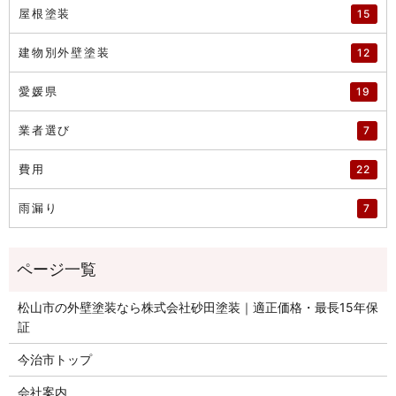
屋根塗装
15
建物別外壁塗装
12
愛媛県
19
業者選び
7
費用
22
雨漏り
7
松山市の外壁塗装なら株式会社砂田塗装｜適正価格・最長15年保
証
今治市トップ
会社案内