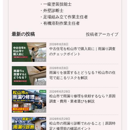
・一級塗装技能士
・外壁診断士
・足場組み立て作業主任者
・有機溶剤作業主任者
最新の投稿
投稿者アーカイブ
2026年8月8日
中古住宅を松山市で購入前に｜雨漏り調査
のチェックポイント
ブログ
2026年8月8日
雨漏りを放置するとどうなる？松山市の住
宅で起こるリスクを解説
ブログ
2026年6月29日
松山市で雨漏り修理を依頼するなら？原因
調査・費用・業者選びを解説
ブログ
2026年6月29日
松山市の雨漏り診断でわかること｜原因特
定と修理前の確認ポイント