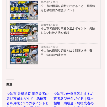
2026年6月29日
松山市の雨漏り診断でわかること｜原因特
定と修理前の確認ポイント
ブログ
2026年6月29日
松山市で雨漏り業者を選ぶポイント｜失敗
しない比較方法を解説
ブログ
2026年6月29日
松山市の雨漏り調査とは？調査方法・費
用・依頼前の注意点
ブログ
関連
今治市 外壁塗装 優良業者の
今治市の外壁塗装おすすめ
選び方完全ガイド！悪徳業
業者選び完全ガイド｜費用
者を見抜く3つのポイントと
相場・助成金・悪徳業者の