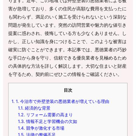
ります。近年、この地域では外壁塗装の悪徳業者による被
害が急増しており、多くの住民が高額な費用を支払ったに
も関わらず、満足のいく施工を受けられないという深刻な
問題が発生しています。突然の訪問営業や魅力的な値引き
提案に惑わされ、後悔している方も少なくありません。し
かし、正しい知識を身につけることで、このような被害は
確実に防ぐことができます。本記事では、悪徳業者の巧妙
な手口から身を守り、信頼できる優良業者を見極めるため
の具体的な方法を詳しく解説します。大切な住まいと財産
を守るため、契約前にぜひこの情報をご確認ください。
目次
1.
1. 今治市で外壁塗装の悪徳業者が増えている理由
1.1.
経済的な背景
1.2.
リフォーム需要の高まり
1.3.
情報不足と学習機会の欠如
1.4.
競争が激化する市場
1.5.
法律の整備不足